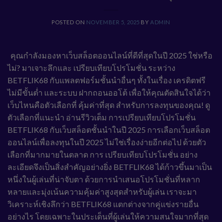
POSTED ON
NOVEMBER 5, 2025
BY
ADMIN
คุณกำลังมองหาเว็บสล็อตออนไลน์ที่ดีที่สุดในปี 2025 ใช่หรือ
ไม่? มาเจาะลึกและ เปรียบเทียบโปรโมชั่น ระหว่าง
BETFLIK68 กับแพลตฟอร์มชั้นนำอื่นๆ ทั้งในเรื่อง เครดิตฟรี
ไม่มีขั้นต่ำ และระบบ ฝากถอนออโต้ เพื่อให้คุณตัดสินใจได้ว่า
เว็บไหนคือตัวเลือกที่ คุ้มค่าที่สุด สำหรับการลงทุนของคุณ! ดู
ตัวเลือกที่แนะนำ อ่านรีวิวเต็ม การเปรียบเทียบโปรโมชั่น
BETFLIK68 กับเว็บสล็อตชั้นนำในปี 2025 การเลือกเว็บสล็อต
ออนไลน์เพื่อลงทุนในปี 2025 ไม่ใช่เรื่องง่ายอีกต่อไป ด้วยตัว
เลือกที่มากมายในตลาด การ เปรียบเทียบโปรโมชั่น อย่าง
ละเอียดจึงเป็นสิ่งสำคัญอย่างยิ่ง BETFLIK68 ได้ก้าวขึ้นมาเป็น
หนึ่งในผู้เล่นที่น่าจับตา ด้วยการนำเสนอโปรโมชั่นที่หลาก
หลายและมุ่งเน้นความคุ้มค่าสูงสุดสำหรับผู้เล่น เราจะมา
วิเคราะห์เชิงลึกว่า BETFLIK68 แตกต่างจากคู่แข่งรายอื่น
อย่างไร โดยเฉพาะในประเด็นที่ผู้เล่นให้ความสนใจมากที่สุด