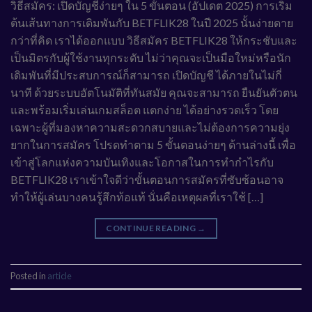
วิธีสมัคร: เปิดบัญชีง่ายๆ ใน 5 ขั้นตอน (อัปเดต 2025) การเริ่ม
ต้นเส้นทางการเดิมพันกับ BETFLIK28 ในปี 2025 นั้นง่ายดาย
กว่าที่คิด เราได้ออกแบบ วิธีสมัคร BETFLIK28 ให้กระชับและ
เป็นมิตรกับผู้ใช้งานทุกระดับ ไม่ว่าคุณจะเป็นมือใหม่หรือนัก
เดิมพันที่มีประสบการณ์ก็สามารถ เปิดบัญชี ได้ภายในไม่กี่
นาที ด้วยระบบอัตโนมัติที่ทันสมัย คุณจะสามารถ ยืนยันตัวตน
และพร้อมเริ่มเล่นเกมสล็อต แตกง่าย ได้อย่างรวดเร็ว โดย
เฉพาะผู้ที่มองหาความสะดวกสบายและไม่ต้องการความยุ่ง
ยากในการสมัคร โปรดทำตาม 5 ขั้นตอนง่ายๆ ด้านล่างนี้ เพื่อ
เข้าสู่โลกแห่งความบันเทิงและโอกาสในการทำกำไรกับ
BETFLIK28 เราเข้าใจดีว่าขั้นตอนการสมัครที่ซับซ้อนอาจ
ทำให้ผู้เล่นบางคนรู้สึกท้อแท้ นั่นคือเหตุผลที่เราใช้ […]
CONTINUE READING
→
Posted in
article