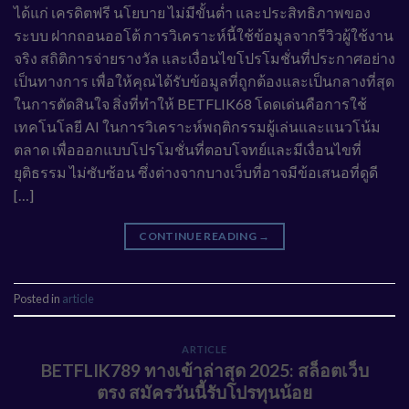
ได้แก่ เครดิตฟรี นโยบาย ไม่มีขั้นต่ำ และประสิทธิภาพของ
ระบบ ฝากถอนออโต้ การวิเคราะห์นี้ใช้ข้อมูลจากรีวิวผู้ใช้งาน
จริง สถิติการจ่ายรางวัล และเงื่อนไขโปรโมชั่นที่ประกาศอย่าง
เป็นทางการ เพื่อให้คุณได้รับข้อมูลที่ถูกต้องและเป็นกลางที่สุด
ในการตัดสินใจ สิ่งที่ทำให้ BETFLIK68 โดดเด่นคือการใช้
เทคโนโลยี AI ในการวิเคราะห์พฤติกรรมผู้เล่นและแนวโน้ม
ตลาด เพื่อออกแบบโปรโมชั่นที่ตอบโจทย์และมีเงื่อนไขที่
ยุติธรรม ไม่ซับซ้อน ซึ่งต่างจากบางเว็บที่อาจมีข้อเสนอที่ดูดี
[…]
CONTINUE READING
→
Posted in
article
ARTICLE
BETFLIK789 ทางเข้าล่าสุด 2025: สล็อตเว็บ
ตรง สมัครวันนี้รับโปรทุนน้อย