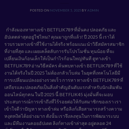
POSTED ON
NOVEMBER 5, 2025
BY
ADMIN
กำลังมองหาทางเข้า BETFLIK789 ที่มั่นคง ปลอดภัย และ
อัปเดตล่าสุดอยู่ใช่ไหม? คุณมาถูกที่แล้ว! ปี 2025 นี้ เราได้
รวบรวมทางเข้าที่ใช้งานได้จริง พร้อมแนะนำวิธีสมัครสมาชิก
ที่ง่ายที่สุด และเผยเคล็ดลับการรับโปรโมชั่น ทุนน้อย ที่จะ
เปลี่ยนเงินก้อนเล็กให้เป็นกำไรก้อนใหญ่ทันที ดูทางเข้า
BETFLIK789 อ่านวิธีสมัคร ค้นพบทางเข้า BETFLIK789 ที่ใช้
งานได้จริงในปี 2025 ไม่ต้องกลัวเว็บล่ม ในยุคที่เทคโนโลยีมี
การเปลี่ยนแปลงอย่างรวดเร็ว การหา ทางเข้า BETFLIK789 ที่
เสถียรและปลอดภัยเป็นสิ่งสำคัญอันดับแรกสำหรับนักเดิมพัน
ออนไลน์ทุกคน ในปี 2025 นี้ BETFLIK45 มุ่งมั่นที่จะมอบ
ประสบการณ์การเข้าถึงที่ไร้รอยต่อให้กับสมาชิกของเรา เรา
เข้าใจดีว่าปัญหา ทางเข้าล่ม หรือลิงก์เสียสามารถสร้างความ
หงุดหงิดได้อย่างมาก ดังนั้น เราจึงลงทุนในการพัฒนาระบบ
และมีทีมงานคอยอัปเดต ลิงก์ทางเข้าล่าสุด อยู่ตลอด 24