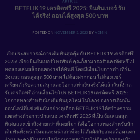
ARTICLE
BETFLIK19 เครดิตฟรี 2025: ยืนยันเบอร์ รับ
ได้จริง! ถอนได้สูงสุด 500 บาท
POSTED ON
NOVEMBER 5, 2025
BY
ADMIN
เปิดประสบการณ์การเดิมพันสุดคุ้มกับ BETFLIK19 เครดิตฟรี
2025! เพียง ยืนยันเบอร์โทรศัพท์ คุณก็สามารถรับเครดิตฟรีไป
ทดลองเล่นสล็อตแตกง่ายได้ทันที โดยมีเงื่อนไขการทำ เทิร์น
3x และ ถอนสูงสุด 500 บาท ไม่ต้องฝากก่อน ไม่ต้องแชร์
เตรียมตัวรับความสนุกและโอกาสทำเงินจริงได้แล้ววันนี้! กด
รับเครดิตฟรี อ่านเงื่อนไขโปร BETFLIK19 เครดิตฟรี 2025:
โอกาสทองสำหรับนักเดิมพันยุคใหม่ ในโลกของการเดิมพัน
ออนไลน์ที่แข่งขันกันอย่างดุเดือด BETFLIK19 ได้สร้างความ
แตกต่างด้วยการนำเสนอ เครดิตฟรี 2025 ที่เป็นข้อเสนอสุด
พิเศษและเข้าถึงง่ายกว่าที่เคยมีมา นี่คือโอกาสทองสำหรับนัก
เดิมพันทั้งหน้าใหม่และหน้าเก่าที่จะได้สัมผัสกับเกมสล็อต แตก
ง่าย และคาสิโนออนไลน์คุณภาพสูง โดยไม่ต้องควักกระเป๋า