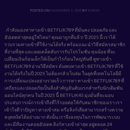
POSTED ON
NOVEMBER 5, 2025
BY
ADMIN
กำลังมองหาทางเข้า BETFLIK789 ที่มั่นคง ปลอดภัย และ
อัปเดตล่าสุดอยู่ใช่ไหม? คุณมาถูกที่แล้ว! ปี 2025 นี้ เราได้
รวบรวมทางเข้าที่ใช้งานได้จริง พร้อมแนะนำวิธีสมัครสมาชิก
ที่ง่ายที่สุด และเผยเคล็ดลับการรับโปรโมชั่น ทุนน้อย ที่จะ
เปลี่ยนเงินก้อนเล็กให้เป็นกำไรก้อนใหญ่ทันที ดูทางเข้า
BETFLIK789 อ่านวิธีสมัคร ค้นพบทางเข้า BETFLIK789 ที่ใช้
งานได้จริงในปี 2025 ไม่ต้องกลัวเว็บล่ม ในยุคที่เทคโนโลยีมี
การเปลี่ยนแปลงอย่างรวดเร็ว การหา ทางเข้า BETFLIK789 ที่
เสถียรและปลอดภัยเป็นสิ่งสำคัญอันดับแรกสำหรับนักเดิมพัน
ออนไลน์ทุกคน ในปี 2025 นี้ BETFLIK45 มุ่งมั่นที่จะมอบ
ประสบการณ์การเข้าถึงที่ไร้รอยต่อให้กับสมาชิกของเรา เรา
เข้าใจดีว่าปัญหา ทางเข้าล่ม หรือลิงก์เสียสามารถสร้างความ
หงุดหงิดได้อย่างมาก ดังนั้น เราจึงลงทุนในการพัฒนาระบบ
และมีทีมงานคอยอัปเดต ลิงก์ทางเข้าล่าสุด อยู่ตลอด 24