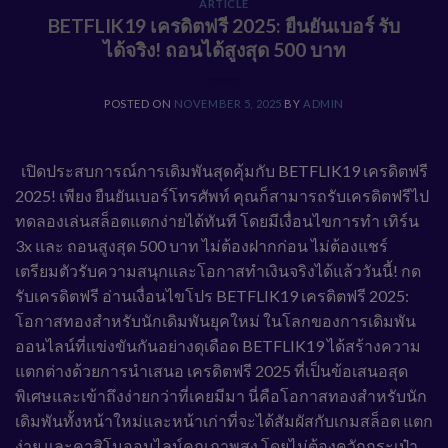
ARTICLE
BETFLIK19 เครดิตฟรี 2025: ยืนยันเบอร์ รับ
ได้จริง! ถอนได้สูงสุด 500 บาท
POSTED ON
NOVEMBER 5, 2025
BY
ADMIN
เปิดประสบการณ์การเดิมพันสุดคุ้มกับ BETFLIK19 เครดิตฟรี
2025! เพียง ยืนยันเบอร์โทรศัพท์ คุณก็สามารถรับเครดิตฟรีไป
ทดลองเล่นสล็อตแตกง่ายได้ทันที โดยมีเงื่อนไขการทำ เทิร์น
3x และ ถอนสูงสุด 500 บาท ไม่ต้องฝากก่อน ไม่ต้องแชร์
เตรียมตัวรับความสนุกและโอกาสทำเงินจริงได้แล้ววันนี้! กด
รับเครดิตฟรี อ่านเงื่อนไขโปร BETFLIK19 เครดิตฟรี 2025:
โอกาสทองสำหรับนักเดิมพันยุคใหม่ ในโลกของการเดิมพัน
ออนไลน์ที่แข่งขันกันอย่างดุเดือด BETFLIK19 ได้สร้างความ
แตกต่างด้วยการนำเสนอ เครดิตฟรี 2025 ที่เป็นข้อเสนอสุด
พิเศษและเข้าถึงง่ายกว่าที่เคยมีมา นี่คือโอกาสทองสำหรับนัก
เดิมพันทั้งหน้าใหม่และหน้าเก่าที่จะได้สัมผัสกับเกมสล็อต แตก
ง่าย และคาสิโนออนไลน์คุณภาพสูง โดยไม่ต้องควักกระเป๋า