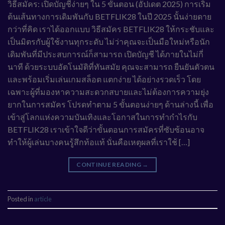
วิธีสมัคร: เปิดบัญชีง่ายๆ ใน 5 ขั้นตอน (อัปเดต 2025) การเริ่ม
ต้นเส้นทางการเดิมพันกับ BETFLIK28 ในปี 2025 นั้นง่ายดาย
กว่าที่คิด เราได้ออกแบบ วิธีสมัคร BETFLIK28 ให้กระชับและ
เป็นมิตรกับผู้ใช้งานทุกระดับ ไม่ว่าคุณจะเป็นมือใหม่หรือนัก
เดิมพันที่มีประสบการณ์ก็สามารถ เปิดบัญชี ได้ภายในไม่กี่
นาที ด้วยระบบอัตโนมัติที่ทันสมัย คุณจะสามารถ ยืนยันตัวตน
และพร้อมเริ่มเล่นเกมสล็อต แตกง่าย ได้อย่างรวดเร็ว โดย
เฉพาะผู้ที่มองหาความสะดวกสบายและไม่ต้องการความยุ่ง
ยากในการสมัคร โปรดทำตาม 5 ขั้นตอนง่ายๆ ด้านล่างนี้ เพื่อ
เข้าสู่โลกแห่งความบันเทิงและโอกาสในการทำกำไรกับ
BETFLIK28 เราเข้าใจดีว่าขั้นตอนการสมัครที่ซับซ้อนอาจ
ทำให้ผู้เล่นบางคนรู้สึกท้อแท้ นั่นคือเหตุผลที่เราใช้ […]
CONTINUE READING
→
Posted in
article